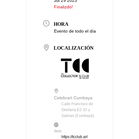
Jul 29 2023
Finalizdo!
HORA
Evento de todo el día
LOCALIZACIÓN
Celebrart Cumbaya
Calle Francisco de
Orellana E2-32 y
Salinas (Cumbayá)
Web
https://tcclub.art