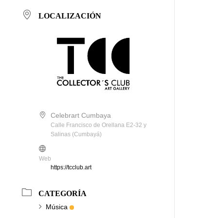
LOCALIZACIÓN
Celebrart Cumbaya
Calle Francisco de Orellana E2-32 y
Salinas (Cumbayá)
Web
https://tcclub.art
CATEGORÍA
Música