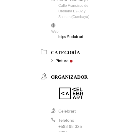
Calle Francisco de
Orellana E2-32 y
Salinas (Cumbayá)
Web
https://tcclub.art
CATEGORÍA
Pintura
ORGANIZADOR
Celebrart
Teléfono
+593 98 325