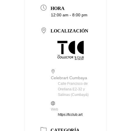
HORA
12:00 am - 8:00 pm
LOCALIZACIÓN
Celebrart Cumbaya
Calle Francisco de
Orellana E2-32 y
Salinas (Cumbayá)
Web
https://tcclub.art
CATEGORÍA