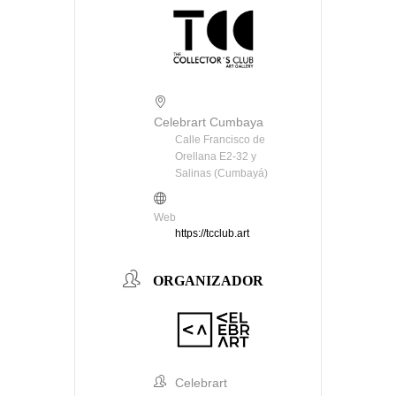
Celebrart Cumbaya
Calle Francisco de
Orellana E2-32 y
Salinas (Cumbayá)
Web
https://tcclub.art
ORGANIZADOR
Celebrart