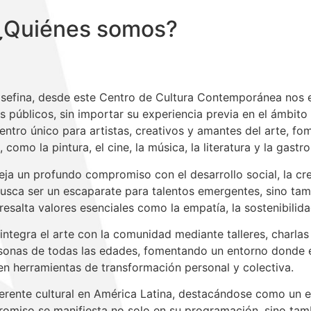
¿Quiénes somos?
 Josefina, desde este Centro de Cultura Contemporánea nos 
s públicos, sin importar su experiencia previa en el ámbito 
entro único para artistas, creativos y amantes del arte, f
como la pintura, el cine, la música, la literatura y la gastr
fleja un profundo compromiso con el desarrollo social, la cr
ca ser un escaparate para talentos emergentes, sino tamb
esalta valores esenciales como la empatía, la sostenibilida
tegra el arte con la comunidad mediante talleres, charlas 
rsonas de todas las edades, fomentando un entorno donde e
 en herramientas de transformación personal y colectiva.
eferente cultural en América Latina, destacándose como un 
miso se manifiesta no solo en su programación, sino tambi