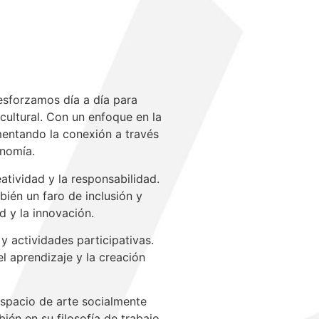
Age
esforzamos día a día para
cultural. Con un enfoque en la
omentando la conexión a través
Activid
onomía.
exhi
eatividad y la responsabilidad.
ién un faro de inclusión y
d y la innovación.
y actividades participativas.
l aprendizaje y la creación
espacio de arte socialmente
én en su filosofía de trabajo,