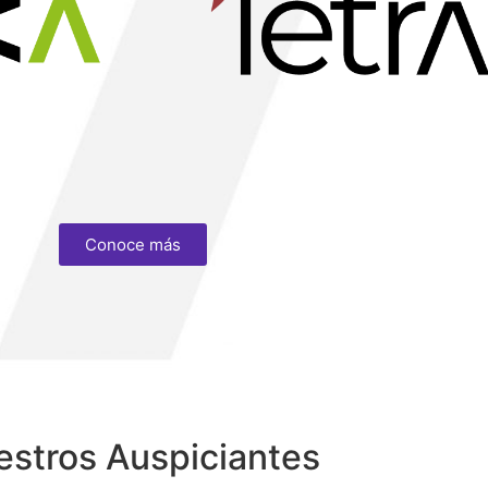
Conoce más
stros Auspiciantes